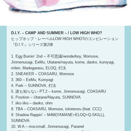
D.I.Y. – CAMP AND SUMMER – / LOW HIGH WHO?
ヒップホップ・レーベルLOW HIGH WHO?のコンピレーション
『D.I.Y.』シリーズ第2弾
1. Egg Burnin’ 2nd – 不可思議/wonderboy, Momose,
Jinmenusagi, EeMu, Utatane/nayuta, kome, daoko, kuroyagi,
milen, Madogarasu, ELOQ, 灯汰
2. SNEAKER – COASARU, Momose
3. 360 – EeMu, Kuroyagi
4. Park – SUNNOVA, 灯汰
5. 誰も知らない PT.2 – kome, Jinmenusagi, COASARU
6. Position – Utatane/Nayuta, SUNNOVA
7. iiko iiko – daoko, ohm
8. TBA – COASARU, Momose, tototeruru (feat. CCC)
9. Shadow Rappin’ – M4M(YAMANE+ELOQ+Q-SKILL),
SUNNOVA
10. W.A – mocsmall, Jinmenusagi, Paranel