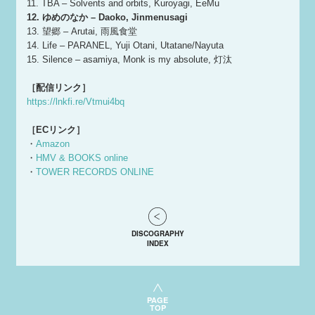
11. TBA – Solvents and orbits, Kuroyagi, EeMu
12. ゆめのなか – Daoko, Jinmenusagi
13. 望郷 – Arutai, 雨風食堂
14. Life – PARANEL, Yuji Otani, Utatane/Nayuta
15. Silence – asamiya, Monk is my absolute, 灯汰
［配信リンク］
https://lnkfi.re/Vtmui4bq
［ECリンク］
・
Amazon
・
HMV & BOOKS online
・
TOWER RECORDS ONLINE
DISCOGRAPHY
INDEX
PAGE
TOP