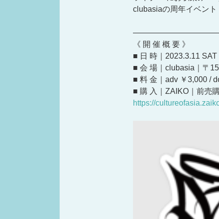
clubasiaの周年イ
———————————
《 開 催 概 要 》
■ 日 時｜2023.3.11 SAT 
■ 会 場｜clubasia｜〒
■ 料 金｜adv ￥3,000 / d
■ 購 入｜ZAIKO｜前売
https://cultureofasia.zai