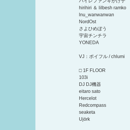
バイレファンキかけ子
hirihiri ＆ lilbesh ramko
lnu_wanwanwan
NordOst
さよひめぼう
宇宙チンチラ
YONEDA
VJ：ポイフル / chlumi
□ 1F FLOOR
103i
DJ DJ機器
eitaro sato
Hercelot
Redcompass
seaketa
Ujörk