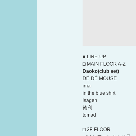
■ LINE-UP
□ MAIN FLOOR A-Z
Daoko(club set)
DÉ DÉ MOUSE
imai
in the blue shirt
isagen
徳利
tomad
□ 2F FLOOR