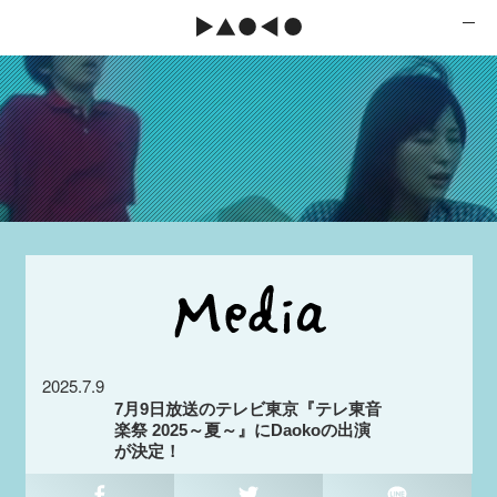
2025.7.9
7月9日放送のテレビ東京『テレ東音
楽祭 2025～夏～』にDaokoの出演
が決定！