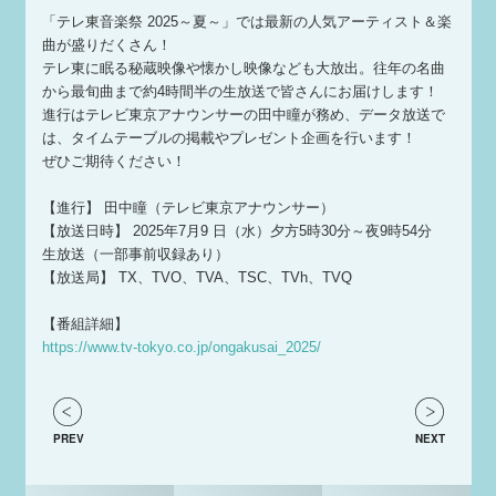
「テレ東音楽祭 2025～夏～」では最新の人気アーティスト＆楽
曲が盛りだくさん！
テレ東に眠る秘蔵映像や懐かし映像なども大放出。往年の名曲
から最旬曲まで約4時間半の生放送で皆さんにお届けします！
進行はテレビ東京アナウンサーの田中瞳が務め、データ放送で
は、タイムテーブルの掲載やプレゼント企画を行います！
ぜひご期待ください！
【進行】 田中瞳（テレビ東京アナウンサー）
【放送日時】 2025年7月9 日（水）夕方5時30分～夜9時54分
生放送（一部事前収録あり）
【放送局】 TX、TVO、TVA、TSC、TVh、TVQ
【番組詳細】
https://www.tv-tokyo.co.jp/ongakusai_2025/
PREV
NEXT