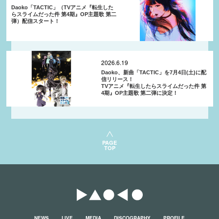
Daoko「TACTIC」（TVアニメ『転生した
らスライムだった件 第4期』OP主題歌 第二
弾）配信スタート！
2026.6.19
Daoko、新曲「TACTIC」を7月4日(土)に配
信リリース！
TVアニメ『転生したらスライムだった件 第
4期』OP主題歌 第二弾に決定！
PAGE
TOP
NEWS
LIVE
MEDIA
DISCOGRAPHY
PROFILE