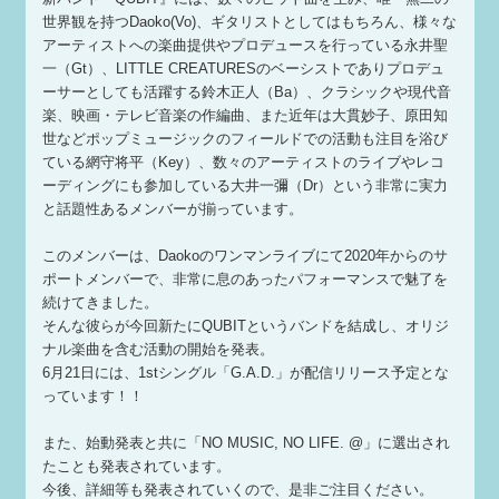
世界観を持つDaoko(Vo)、ギタリストとしてはもちろん、様々な
アーティストへの楽曲提供やプロデュースを行っている永井聖
一（Gt）、LITTLE CREATURESのベーシストでありプロデュ
ーサーとしても活躍する鈴木正人（Ba）、クラシックや現代音
楽、映画・テレビ音楽の作編曲、また近年は大貫妙子、原田知
世などポップミュージックのフィールドでの活動も注目を浴び
ている網守将平（Key）、数々のアーティストのライブやレコ
ーディングにも参加している大井一彌（Dr）という非常に実力
と話題性あるメンバーが揃っています。
このメンバーは、Daokoのワンマンライブにて2020年からのサ
ポートメンバーで、非常に息のあったパフォーマンスで魅了を
続けてきました。
そんな彼らが今回新たにQUBITというバンドを結成し、オリジ
ナル楽曲を含む活動の開始を発表。
6月21日には、1stシングル「G.A.D.」が配信リリース予定とな
っています！！
また、始動発表と共に「NO MUSIC, NO LIFE. @」に選出され
たことも発表されています。
今後、詳細等も発表されていくので、是非ご注目ください。