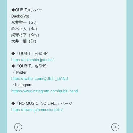
◆QUBITメンバー
Daoko(Vo)
永井聖一（Gt）
鈴木正人（Ba）
網守将平（Key）
大井一彌（Dr）
◆『QUBIT』公式HP
https://columbia.jp/qubit/
◆『QUBIT』各SNS
・Twitter
https://twitter.com/QUBIT_BAND
・Instagram
https://www.instagram.com/qubit_band
◆「NO MUSIC, NO LIFE.」ページ
https://tower.jp/nomusicnolife/