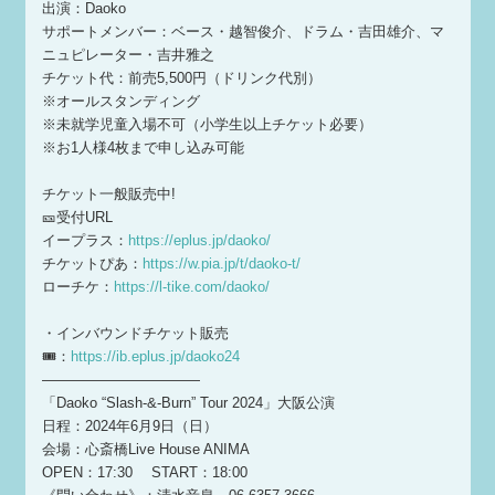
出演：Daoko
サポートメンバー：ベース・越智俊介、ドラム・吉田雄介、マ
ニュピレーター・吉井雅之
チケット代：前売5,500円（ドリンク代別）
※オールスタンディング
※未就学児童⼊場不可（⼩学⽣以上チケット必要）
※お1人様4枚まで申し込み可能
チケット一般販売中!
🎫受付URL
イープラス：
https://eplus.jp/daoko/
チケットぴあ：
https://w.pia.jp/t/daoko-t/
ローチケ：
https://l-tike.com/daoko/
・インバウンドチケット販売
🎟：
https://ib.eplus.jp/daoko24
———————————
「Daoko “Slash-&-Burn” Tour 2024」大阪公演
日程：2024年6月9日（日）
会場：⼼斎橋Live House ANIMA
OPEN：17:30 START：18:00