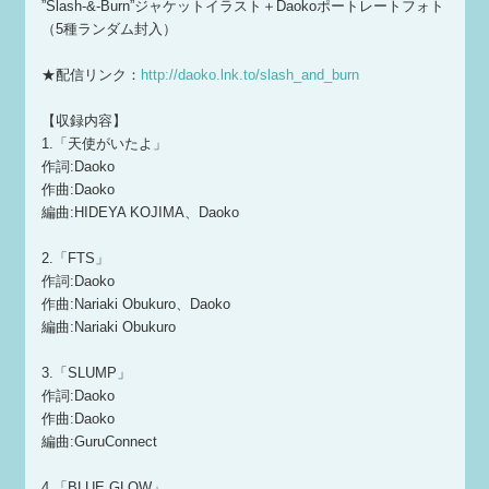
”Slash-&-Burn”ジャケットイラスト＋Daokoポートレートフォト
（5種ランダム封入）
★配信リンク：
http://daoko.lnk.to/slash_and_burn
【収録内容】
1.「天使がいたよ」
作詞:Daoko
作曲:Daoko
編曲:HIDEYA KOJIMA、Daoko
2.「FTS」
作詞:Daoko
作曲:Nariaki Obukuro、Daoko
編曲:Nariaki Obukuro
3.「SLUMP」
作詞:Daoko
作曲:Daoko
編曲:GuruConnect
4.「BLUE GLOW」