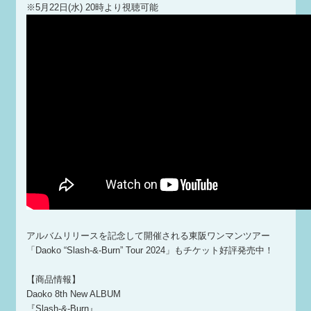
※5月22日(水) 20時より視聴可能
アルバムリリースを記念して開催される東阪ワンマンツアー
「Daoko “Slash-&-Burn” Tour 2024」もチケット好評発売中！
【商品情報】
Daoko 8th New ALBUM
『Slash-&-Burn』