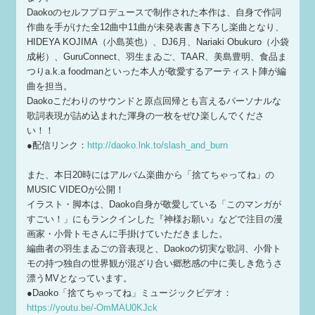
Daokoのセルフプロデュースで制作された本作は、自身で作詞
作曲を手がけた全12曲中11曲が未発表書き下ろし楽曲となり、
HIDEYA KOJIMA（小島英也）、DJ6月、Nariaki Obukuro（小袋
成彬）、GuruConnect、羽生まゐご、TAAR、美島豊明、食品ま
つりa.k.a foodmanといった本人が敬愛するアーティスト陣が編
曲を担当。
Daokoこだわりのサウンドと原点回帰とも言えるパーソナルな
歌詞表現が詰め込まれた渾身の一枚をぜひ楽しんでくださ
い！！
●配信リンク：
http://daoko.lnk.to/slash_and_burn
また、本日20時にはアルバム楽曲から「捨てちゃってね」の
MUSIC VIDEOが公開！
イラスト・脚本は、Daoko自身が敬愛している「このマンガが
すごい！」にもランクインした『神様お願い』などで注目の漫
画家・小骨トモさんに手掛けていただきました。
編曲者の羽生まゐごの音表現と、Daokoの切実な歌詞、小骨ト
モの持つ独自の世界観が混ざり合い郷愁感の中に美しき危うさ
漂うMVとなっています。
●Daoko「捨てちゃってね」ミュージックビデオ：
https://youtu.be/-OmMAU0KJck