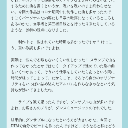
するために曲を書くというか。呪いを呪いのまま終わらせな
い。今回の作品はコロナ期間中に制作した曲も多かったので、
すごくパーソナルな内容だし日常の吐露になっているところも
あるのかな。当事者と第三者目線とを行ったり来たりしている
ような、独特の視点になりました。
——制作中は、悩まれていた時期も多かったですか？ けっこ
う、重い歌詞も多いですよね。
実際は、悩んでる暇もないくらい忙しかった！ スランプで曲を
作ってなかったとかではなく、タイアップで進めていた別の曲
もいくつかあって、そういう仕事をしていたらあっという間に
時間が経ってしまって。だからこそ、そろそろ自分のオリジナ
リティをいっぱい詰め込んだアルバムを作らなきゃなという気
持ちが沸いてきましたね。
——ライブを観て思ったんですが、ダンサブルな曲が多いです
よね。お客さんのノリが、ダンスミュージックのそれでした。
結果的にダンサブルになったという方が大きいかな。今回は
DTMで自分でビートを作ったんですけど、そうなると私はどう