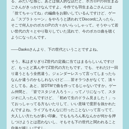
る、みたいな感じ。あとは個人的な話だと、ボカロPの羽生まゐ
ごさんがきっかけなんですよ。今作でも羽生まゐごさんには
「捨てちゃってね」の編曲をお願いしているんですけど、ゲー
ム「スプラトゥーン」をやろうと誘われてDiscordに入ったら、
そこで何人かのボカロPの方々がいらっしゃって。そうやって若
い世代の方々とやり取りしていた流れで、今のボカロ曲を聴く
ようになったんです。
——Daokoさんより、下の世代ということですよね。
そう。私はぎりぎりZ世代の定義に当てはまるらしいんですけ
ど、もっとど真ん中でZ世代の方たちです。でも、それだけ一回
り違うともう全然違う。ジェンダーレスって言ってしまったら
なんか違うのかもしれないけど……皆オラつきがなくて、淡々
としてる。あと、皆DTMで曲を作ってるじゃないですか。ゲー
ム仲間と、「皆でスタジオ入ろう～」ってノリになって、スタ
ジオに入ったんですけど、「初めて生のドラム見ました！」っ
ておっしゃってる方もいたりして、いい意味で度肝を抜かれた
んですよね。ライブもそんなに行ったことないって言ってて、
大人しい方たちが多い印象。でももちろん私なんかが何かを押
しつけようとは思わないし、そもそも下の世代と関われること
自体が嬉しいですし。