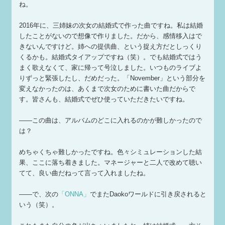
ね。
2016年に、三姉妹の次女の結婚式で作った曲ですね。私は結婚
したことがないので想像で作りました。だから、感情移入はで
きないんですけど。姉への提供曲、という捉え方だとしっくり
くるかも。結婚式タイアップですね（笑）。でも結婚式ではう
まく歌えなくて、家に帰って号泣しました。いつものライブよ
りずっと緊張したし、だめだった。「November」という部分を
変えなかったのは、あくまで次女のために書いた曲だからで
す。皆さんも、結婚式でぜひ使っていただきたいですね。
——この曲は、アルバムのどこに入れるのかが難しかったので
は？
めちゃくちゃ難しかったですね。色々シミュレーションした結
果、ここに落ち着きました。マネージャーと二人で改めて聴い
てて、良い曲だねって言って入れましたね。
——で、次の
「ONNA」
でまたDaokoワールドに引き戻されると
いう（笑）。