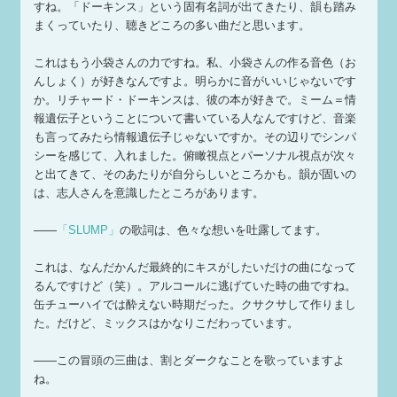
すね。「ドーキンス」という固有名詞が出てきたり、韻も踏み
まくっていたり、聴きどころの多い曲だと思います。
これはもう小袋さんの力ですね。私、小袋さんの作る音色（お
んしょく）が好きなんですよ。明らかに音がいいじゃないです
か。リチャード・ドーキンスは、彼の本が好きで。ミーム＝情
報遺伝子ということについて書いている人なんですけど、音楽
も言ってみたら情報遺伝子じゃないですか。その辺りでシンパ
シーを感じて、入れました。俯瞰視点とパーソナル視点が次々
と出てきて、そのあたりが自分らしいところかも。韻が固いの
は、志人さんを意識したところがあります。
——
「SLUMP」
の歌詞は、色々な想いを吐露してます。
これは、なんだかんだ最終的にキスがしたいだけの曲になって
るんですけど（笑）。アルコールに逃げていた時の曲ですね。
缶チューハイでは酔えない時期だった。クサクサして作りまし
た。だけど、ミックスはかなりこだわっています。
——この冒頭の三曲は、割とダークなことを歌っていますよ
ね。