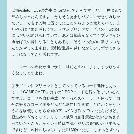
以前Ableton Liveの先生には教わってたんですけど、一度諦めて
辞めちゃったんですよ。そもそもあまりパソコン得意な方じゃ
ないし、でもその時に習ってたことをちょっと覚えていて、ま
たやりはじめた感じです。（サンプリングサービスの）Splice
にはだいぶ助けられていて、あとは知識がなくてもプラグイン
通せば良い音になることもあるし、そういったのに頼りつつな
んとかやってますね。便利な道具を試しながら少しずつできる
ようになってきた感じです。
——ツールの進化が凄いから、以前と比べてますますやりやす
くなってますよね。
プラグインにプリセットとして入っているコード進行もあっ
て、「GAMEOVER」はそのJ-POPコード進行を使っているん
ですよ。コードを自動生成してくれるスケーラーも使って、自
分の好きなコード感をどんどん形にしてます。とにかくそうい
うのを駆使しながら今回のアルバムは作っていったんだけど、
根詰めすぎちゃって、リリース以降は創作意欲がだいぶおさま
っていたところ。そういう時は本読んだり絵を描いたりするん
ですけど、昨日久しぶりにまたDTM触ったし、ちょっとずつま