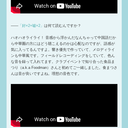
——
「好×2+嘘×2」
は何て読むんですか？
ハオハオライライ！ 音感から浮かんだなんちゃって中国語だか
ら中華圏の方にはどう聴こえるのかは心配なのですが、語感が
気に入ってるんですよ。響き優先で作っていて、メロディライ
ンも中華風です。フィールドレコーディングをしていて、色ん
な音を録って入れてます。クラブイベントで知り合った食品ま
つり（a.k.a Foodman）さんと初めてご一緒しました。食まつさ
んは音が良いですよね。理想の音色です。