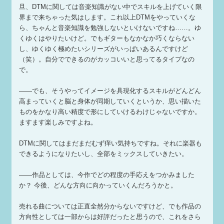
旦、DTMに関しては音楽知識がない中でスキルを上げていく限
界まで来ちゃった気はします。これ以上DTMをやっていくな
ら、ちゃんと音楽知識を勉強しないといけないですね……。ゆ
くゆくはやりたいけど。でもギターもなかなか巧くならない
し、ゆくゆく極めたいシリーズがいっぱいあるんですけど
（笑）。自分でできるのがカッコいいと思ってるタイプなの
で。
——でも、そうやってイメージを具現化するスキルがどんどん
高まっていくと脳と身体が同期していくというか、思い描いた
ものをかなり高い精度で形にしていけるわけじゃないですか。
ますます楽しみですよね。
DTMに関してはまだまだむず痒い気持ちですね。それに楽器も
できるようになりたいし、全部をミックスしていきたい。
——作品としては、今作でどの程度の手応えをつかみました
か？ 今後、どんな方向に向かっていくんだろうかと。
売れる曲については正直全然分からないですけど、でも作品の
方向性としては一部からは好評だったと思うので、これをさら