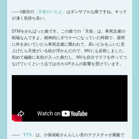
——1曲目の
「天使がいたよ」
はダンサブルな曲ですね。キック
が凄く気持ち良い。
DTMをがんばった曲です。この曲での「天使」は、希死念慮の
暗喩なんですよ。精神的にダウナーになっていた時期で、昼間
に外を歩いていたら希死念慮に襲われて。高いビルをふいに見
上げたら天使がいる絵が浮かんだので、MVにも反映しました。
初めて編曲に名前が入った曲だし、MVも自分でラフを作ってつ
なげていくという点ではボカロPさんの影響を受けています。
——
「FTS」
は、小袋成彬さんらしい音のテクスチャが素敵で