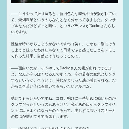
——こうやって振り返ると、新旧色んな時代の曲が繋がれてい
て、焼畑農業というのもなんとなく分かってきました。ダンサ
ブルなんだけどずっと暗い、というバランスがDaokoさんらし
いですね。
性格が暗いからしょうがないですね（笑）。しかも、別にそう
しようと狙ったわけじゃなくて日常でふと感じたことをメモし
て作った結果、自然とそうなってるので。
——面白いのが、そうやってDaokoさんの素が出ればでるほ
ど、なんか今っぽくなるんですよね。今の若者の空気とリンク
するというか。そういう、時代がまわった感が感じられる。だ
からこそ若い子にも聴いてもらいたいアルバム。
聴いてもらいたいですね。コロナ明けに一番初めに動いたのが
クラブだったというのもあるけど、私があの辺からクラブイベ
ントに出るようになったのもあって、少しずつ若いリスナーと
の接点が増えてきてる気もします。
——今後はどのような活動をされたいですか？