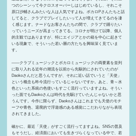
つのシーンって今クロスオーバーしはじめているし、それこそ
原口沙輔さんみたいな人は人気ですよね。ボカロPさんたちと話
してると、クラブでプレイしたいって人が増えてきてるのを凄
く感じます。ナードなお客さんたちの間で、クラブで踊りたい
っていうニーズが高まってきてる。コロナが明けて以降、個人
的主観ではありますが、特にエイジアとかの箱を中心に起きて
いる現象で、そういった若い層の方たちを興味深く見ていま
す。
——クラブミュージックとボカロミュージックの両要素を並列
に取り入れる近年の潮流を以前から先駆的にされていたのが
Daokoさんだと思うんですが、それに近い話でいうと「天使」
という概念も昨今流行っているじゃないですか。あと、青～水
色といった系統の色使いもすごく流行っていますよね。そうい
った面でもDaokoさんは時代を先駆けていたんじゃないかと思
うんです。今作に限らず、Daokoさんはこれまでも天使のモチ
ーフや青色、退廃的で浮遊感のある感覚にこだわりながら表現
されてきました。
確かに、最近「天使」がすごく流行ってますよね。SNSの普及
もそうだし、経済面においても生きづらくなっている中で、若