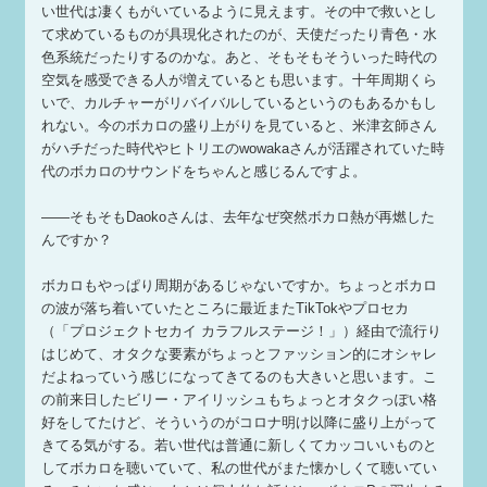
い世代は凄くもがいているように見えます。その中で救いとし
て求めているものが具現化されたのが、天使だったり青色・水
色系統だったりするのかな。あと、そもそもそういった時代の
空気を感受できる人が増えているとも思います。十年周期くら
いで、カルチャーがリバイバルしているというのもあるかもし
れない。今のボカロの盛り上がりを見ていると、米津玄師さん
がハチだった時代やヒトリエのwowakaさんが活躍されていた時
代のボカロのサウンドをちゃんと感じるんですよ。
——そもそもDaokoさんは、去年なぜ突然ボカロ熱が再燃した
んですか？
ボカロもやっぱり周期があるじゃないですか。ちょっとボカロ
の波が落ち着いていたところに最近またTikTokやプロセカ
（「プロジェクトセカイ カラフルステージ！」）経由で流行り
はじめて、オタクな要素がちょっとファッション的にオシャレ
だよねっていう感じになってきてるのも大きいと思います。こ
の前来日したビリー・アイリッシュもちょっとオタクっぽい格
好をしてたけど、そういうのがコロナ明け以降に盛り上がって
きてる気がする。若い世代は普通に新しくてカッコいいものと
してボカロを聴いていて、私の世代がまた懐かしくて聴いてい