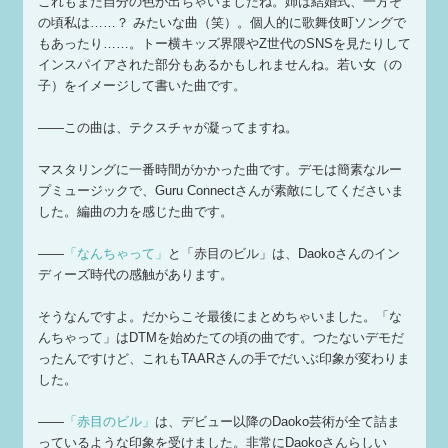
これもまた自分の色が出ちゃいましたね。姉は結婚式、一方そ
の頃私は……？ みたいな曲（笑）。個人的に歌舞伎町ソングで
もあったり……。トー横キッズ界隈やZ世代のSNSを見たりして
インスパイアされた部分もあるかもしれませんね。若い女（の
子）をイメージして書いた曲です。
——この曲は、テクスチャが凝ってますね。
マスタリングに一番時間がかかった曲です。デモは簡素なルー
プミュージックで、Guru Connectさんが素敵にしてくださいま
した。編曲の力を感じた曲です。
——
「なんちゃって」
と「赤目のビル」は、Daokoさんのイン
ディーズ時代の感触があります。
そうなんですよ。だからこそ最後にまとめちゃいました。「な
んちゃって」はDTMを始めたての頃の曲です。つたないデモだ
ったんですけど、これもTAARさんの手でだいぶ印象が変わりま
した。
——
「赤目のビル」
は、デビュー以降のDaoko芸術が全て詰ま
っているような印象を受けました。非常にDaokoさんらしい