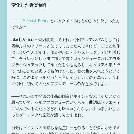
変化した音楽制作
——
『Slash-&-Burn』
というタイトルはどのように決まったん
ですか？
Slash-&-Burn＝焼畑農業、ですね。今回フルアルバムとしては
四年ぶりのリリースとなってしまったんですけど、ずっと制作
はしていたんですよ。ゆるやかにデモをストックしていた感じ
で。そういう新しい曲に加えて古くはインディーズ時代の曲を
ブラッシュアップして作ったものもあるし、キャリアの集大成
ではあるかなと思って名付けました。昔の曲を入れようという
時に、このタイトルだったら合いそうというのもあった。それ
に今回、初めてのセルフプロデュース作品なんですよ。
——それがまず今回の作品の面白いポイントなんじゃないかと
思っていて、セルフプロデュースだからか、曲調はバラエティ
に富んでいるんだけどどれもDaokoさんらしい毒っぽさやちょ
っとグロテスクな空気が漂ってますよね。
自分はマイナスの気持ちを起点に曲を作ることが多いからです
かね。ネガティブな感情をネガティブなまま終わらないように