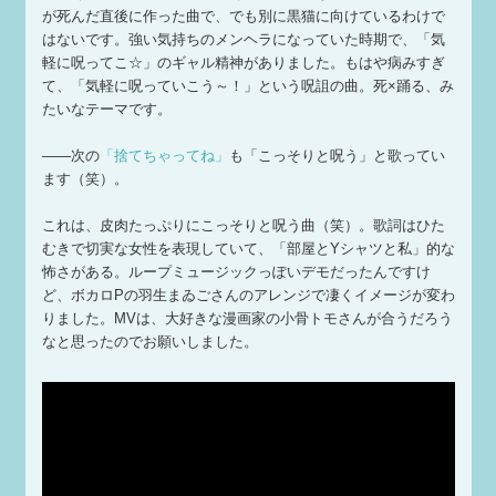
が死んだ直後に作った曲で、でも別に黒猫に向けているわけで
はないです。強い気持ちのメンヘラになっていた時期で、「気
軽に呪ってこ☆」のギャル精神がありました。もはや病みすぎ
て、「気軽に呪っていこう～！」という呪詛の曲。死×踊る、み
たいなテーマです。
——次の
「捨てちゃってね」
も「こっそりと呪う」と歌ってい
ます（笑）。
これは、皮肉たっぷりにこっそりと呪う曲（笑）。歌詞はひた
むきで切実な女性を表現していて、「部屋とYシャツと私」的な
怖さがある。ループミュージックっぽいデモだったんですけ
ど、ボカロPの羽生まゐごさんのアレンジで凄くイメージが変わ
りました。MVは、大好きな漫画家の小骨トモさんが合うだろう
なと思ったのでお願いしました。