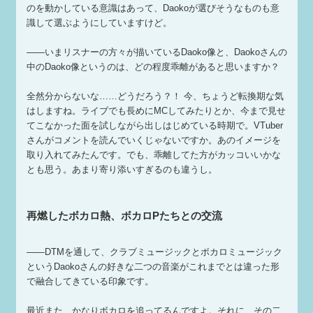
のを動かしている意識はあって、Daokoが選びそうなものも意
識して選ぶようにしていますけど。
——いまリスナーの方々が描いているDaoko像と、Daokoさんの
中のDaoko像というのは、どの程度乖離があると思いますか？
全然分からないな……どうだろう？！ 今、ちょうど転換期な気
はしますね。ライブでも長めにMCしてみたりとか、今まで見せ
てこなかった面を試しながら出しはじめている時期で。VTuber
さんがコメントを読んでいくじゃないですか。あのイメージを
取り入れてみたんです。でも、乖離してた方がカッコいいかな
とも思う。あまり寄り添いすぎるのも違うし。
再燃したボカロ熱、ボカロPたちとの交流
——DTMを通して、クラブミュージックとボカロミュージック
というDaokoさんの好きな二つの音楽がこれまでとは違った形
で融合してきている印象です。
最近また、かなりボカロを追ってるんですよ。それに、その二