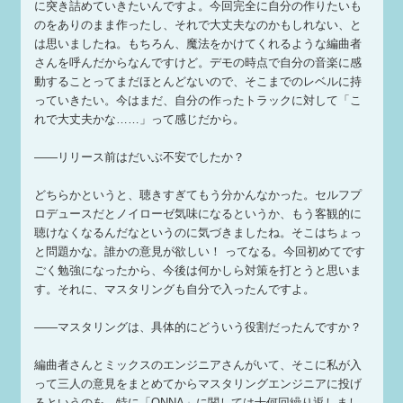
に突き詰めていきたいんですよ。今回完全に自分の作りたいも
のをありのまま作ったし、それで大丈夫なのかもしれない、と
は思いましたね。もちろん、魔法をかけてくれるような編曲者
さんを呼んだからなんですけど。デモの時点で自分の音楽に感
動することってまだほとんどないので、そこまでのレベルに持
っていきたい。今はまだ、自分の作ったトラックに対して「こ
れで大丈夫かな……」って感じだから。
——リリース前はだいぶ不安でしたか？
どちらかというと、聴きすぎてもう分かんなかった。セルフプ
ロデュースだとノイローゼ気味になるというか、もう客観的に
聴けなくなるんだなというのに気づきましたね。そこはちょっ
と問題かな。誰かの意見が欲しい！ ってなる。今回初めてです
ごく勉強になったから、今後は何かしら対策を打とうと思いま
す。それに、マスタリングも自分で入ったんですよ。
——マスタリングは、具体的にどういう役割だったんですか？
編曲者さんとミックスのエンジニアさんがいて、そこに私が入
って三人の意見をまとめてからマスタリングエンジニアに投げ
るというのを、特に「ONNA」に関しては十何回繰り返しまし