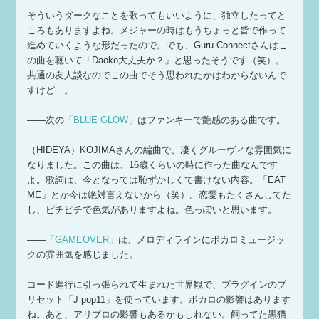
そういうダークなことを歌ってもいいように、独立したってと
ころもありますよね。メジャーの時はもうちょっと皆で作って
進めていくような形だったので。でも、Guru Connectさんはこ
の曲を聴いて「Daoko大丈夫か？」と思ったそうです（笑）。
共通の友人談なのでこの曲でそう思われたかはわからないんで
すけど…。
——次の
「BLUE GLOW」
はファンキーで艶感のある曲です。
（HIDEYA）KOJIMAさんの編曲で、凄くグルーヴィな雰囲気に
なりました。この曲は、16歳くらいの時に作った曲なんです
よ。歌詞は、今となっては恥ずかしくて書けない内容。「EAT
ME」とか今は絶対言えないから（笑）。恋愛もたくさんしてた
し、ピチピチで色気がありますよね。色っぽいと思います。
——
「GAMEOVER」
は、メロディラインにボカロミュージッ
クの雰囲気を感じました。
コード進行に引っ張られて生まれた世界観で、プラグインのプ
リセット「J-pop11」を使っています。ボカロの影響はあります
ね。あと、アリプロの影響もあるかもしれない。飼ってた黒猫