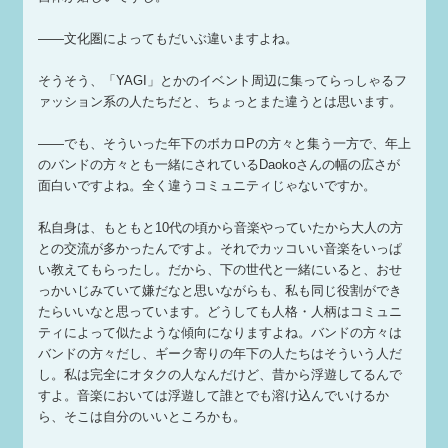
——文化圏によってもだいぶ違いますよね。
そうそう、「YAGI」とかのイベント周辺に集ってらっしゃるフ
ァッション系の人たちだと、ちょっとまた違うとは思います。
——でも、そういった年下のボカロPの方々と集う一方で、年上
のバンドの方々とも一緒にされているDaokoさんの幅の広さが
面白いですよね。全く違うコミュニティじゃないですか。
私自身は、もともと10代の頃から音楽やっていたから大人の方
との交流が多かったんですよ。それでカッコいい音楽をいっぱ
い教えてもらったし。だから、下の世代と一緒にいると、おせ
っかいじみていて嫌だなと思いながらも、私も同じ役割ができ
たらいいなと思っています。どうしても人格・人柄はコミュニ
ティによって似たような傾向になりますよね。バンドの方々は
バンドの方々だし、ギーク寄りの年下の人たちはそういう人だ
し。私は完全にオタクの人なんだけど、昔から浮遊してるんで
すよ。音楽においては浮遊して誰とでも溶け込んでいけるか
ら、そこは自分のいいところかも。