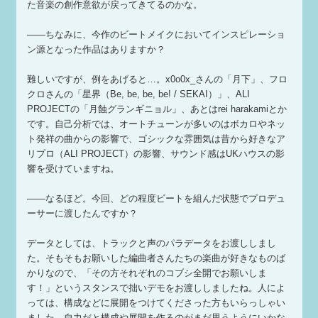
た音楽の創作意欲が戻ってきてるのかな。
——ちなみに、今作のビートメイクにおいてインスピレーショ
ン源となった作品はありますか？
難しいですが、例をあげると…。x0o0x_さんの「月下」、フロ
クロさんの「星界（Be, be, be, be! / SEKAI）」、ALI
PROJECTの「月蝕グランギニョル」、あとはrei harakamiとか
です。自己分析では、オートチューンが多いのはボカロやネッ
ト発祥の曲からの影響で、ゴシックな雰囲気は昔から好きなア
リプロ（ALI PROJECT）の影響、サウンド感はUKハウスの影
響を受けていますね。
——なるほど。今回、どの程度ビートを組んだ状態でプロデュ
ーサーに渡したんですか？
データとしては、トラックと声のパラデータをお渡ししまし
た。そもそもお願いした編曲者さんたちの楽曲が好きなものば
かりなので、「その方それぞれのコブシ全開でお願いしま
す！」というスタンスで拙いデモをお渡ししましたね。人によ
っては、構成などに展開をつけてくださった方もいらっしゃい
ました。自力だと構成や展開を作るのがまだ思うようにいかな