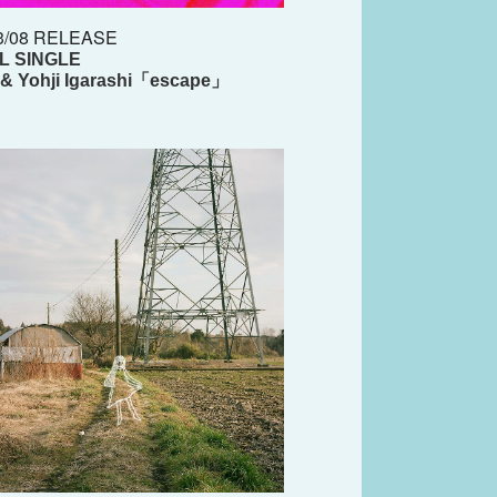
3/08 RELEASE
AL SINGLE
& Yohji Igarashi「escape」