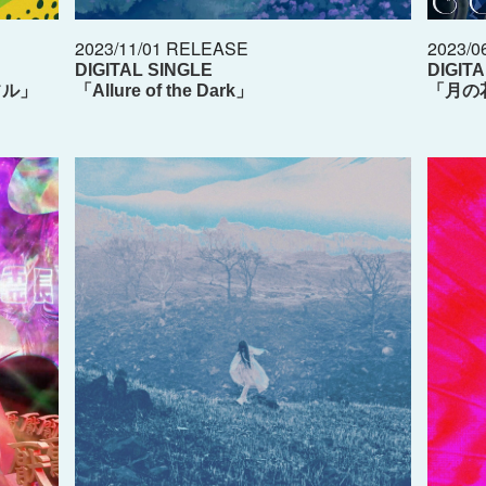
2023/11/01 RELEASE
2023/0
DIGITAL SINGLE
DIGIT
フル」
「Allure of the Dark」
「月の