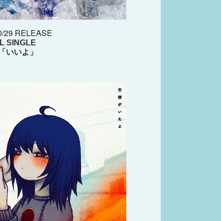
0/29 RELEASE
AL SINGLE
o「いいよ」