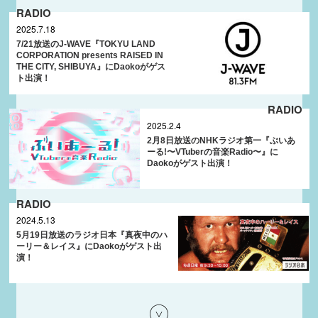
RADIO
2025.7.18
7/21放送のJ-WAVE『TOKYU LAND
CORPORATION presents RAISED IN
THE CITY, SHIBUYA』にDaokoがゲス
ト出演！
RADIO
2025.2.4
2月8日放送のNHKラジオ第一『ぶいあ
ーる!〜VTuberの音楽Radio〜』に
Daokoがゲスト出演！
RADIO
2024.5.13
5月19日放送のラジオ日本『真夜中のハ
ーリー＆レイス』にDaokoがゲスト出
演！